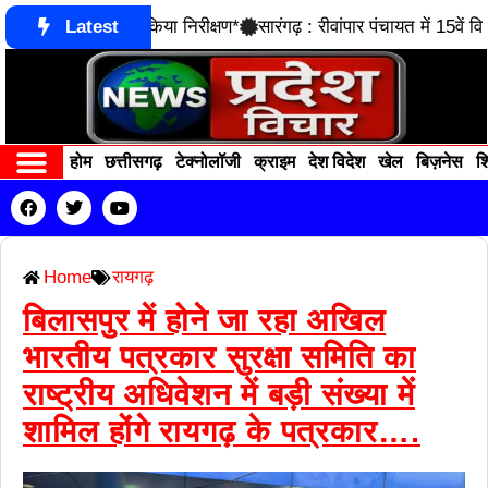
ौजे ने आरसेटी का किया निरीक्षण*
Latest
सारंगढ़ : रीवांपार पंचायत में 15वें वित
होम
छत्तीसगढ़
टेक्नोलॉजी
क्राइम
देश विदेश
खेल
बिज़नेस
शि
Contact us
RECENT POSTS
Home
रायगढ़
बिलासपुर में होने जा रहा अखिल
भारतीय पत्रकार सुरक्षा समिति का
राष्ट्रीय अधिवेशन में बड़ी संख्या में
शामिल होंगे रायगढ़ के पत्रकार….