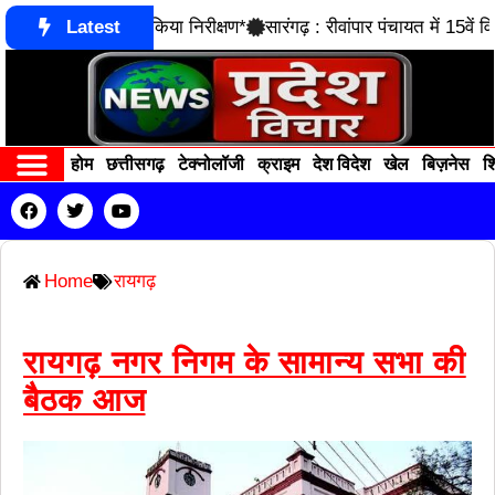
नौजे ने आरसेटी का किया निरीक्षण*
Latest
सारंगढ़ : रीवांपार पंचायत में 15वें वि
होम
छत्तीसगढ़
टेक्नोलॉजी
क्राइम
देश विदेश
खेल
बिज़नेस
शि
Contact us
RECENT POSTS
Home
रायगढ़
रायगढ़ नगर निगम के सामान्य सभा की
बैठक आज