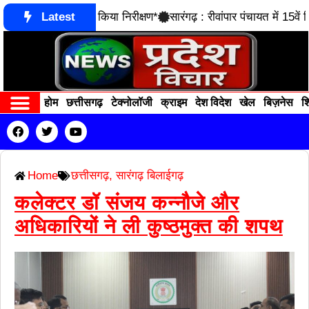
्नौजे ने आरसेटी का किया निरीक्षण*
Latest
सारंगढ़ : रीवांपार पंचायत में 15वें व
होम
छत्तीसगढ़
टेक्नोलॉजी
क्राइम
देश विदेश
खेल
बिज़नेस
शि
Contact us
RECENT POSTS
Home
छत्तीसगढ़
,
सारंगढ़ बिलाईगढ़
कलेक्टर डॉ संजय कन्नौजे और
अधिकारियों ने ली कुष्ठमुक्त की शपथ